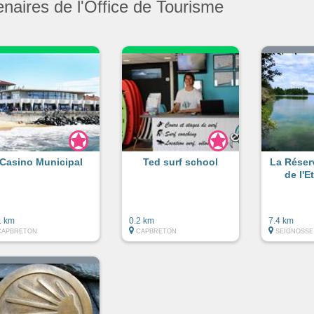
enaires de l'Office de Tourisme
Casino Municipal
Ted surf school
La Réser
de l'E
1 km
0.2 km
7.4 km
CAPBRETON
CAPBRETON
SEIGNOSSE